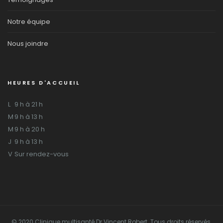
Notre équipe
Nous joindre
HEURES D'ACCUEIL
L
9 h à 21 h
M
9 h à 13 h
M
9 h à 20 h
J
9 h à 13 h
V
Sur rendez-vous
© 2020 Clinique multisanté Dr Vincent Robert. Tous droits réservés.