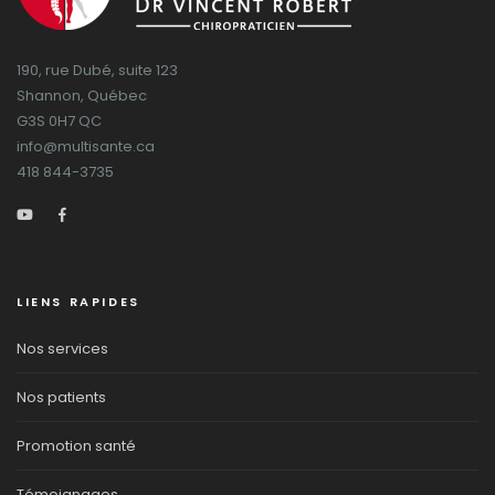
190, rue Dubé, suite 123
Shannon, Québec
G3S 0H7 QC
info@multisante.ca
418 844-3735
LIENS RAPIDES
Nos services
Nos patients
Promotion santé
Témoignages